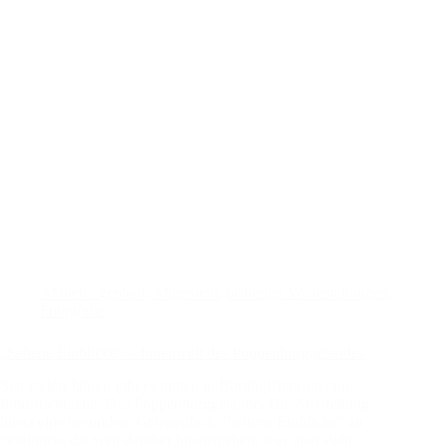
Aktuell / geplant
,
Allgemein
,
bisherige Veranstaltungen
,
Fotografie
„Seltene Einblicke“ – Innenwelt des Poppenburggeländes
Seit vielen Jahren gibt es mitten in Borgholzhausen eine
Industriebrache: Das Poppenburggelände. Die Ausstellung
bietet eine besondere Gelegenheit, "Seltene Einblicke" zu
gewinnen, die weit darüber hinausgehen, was man sieht ,