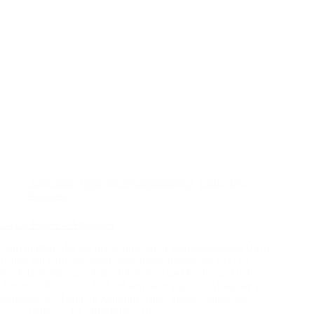
Allgemein
,
bisherige Veranstaltungen
,
Fotografie
,
Kulturen
Ulrich Fälker – Äthiopien
Zum fünften Mal hat der Kulturverein Borgholzhausen Ulrich
Fälker mit einer faszinierenden Reise-Reportage zu Gast.
Nach Berichten aus Asien (Himalaya und Kaukasus) und
Amerika (Kuba und Kolumbien) steht jetzt mit Äthiopien ein
afrikanisches Land im Zentrum seiner Multivisionsschau.
Ulfric
13. November 2023