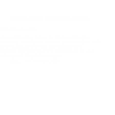
Allgemein
,
bisherige Veranstaltungen
,
Fotografie
Horst Janssen – „Ego“
Film von Peter Voss-Andreae Der Regisseur Peter Voss-
Andreae hat Horst Janssen acht Jahre lang von 1982 bis 1989
mit der Kamera begleitet und ein Filmportrait dieses
egozentrischen Menschen erstellt. Horst Janssen, der 1929
geboren und 1995 gestorben ist, ist zu…
Ulfric
14. November 2023