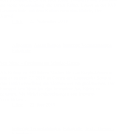
die vierte Veranstaltung, die Ulrich Fälker, Lehrer an der PAB
Gesamtschule, mit dem Kulturverein durchführte. Der
Abend…
Ulfric
22. November 2019
Allgemein
,
Ausstellungen
,
bisherige Veranstaltungen
,
Fotografie
Veit Mette – Fotokunst im Schulze-Garten
Als Beitrag zu 300 Jahren Stadtrechte von Borgholzhausen
gibt es ab dem 7.7.2019 im Garten des Ladencafés Schulze
eine Bilderausstellung mit Motiven aus Borgholzhausen. Der
Fotograf Veit Mette hat eine besondere Art, Bilder zu
gestalten. Mit Mehrfachbelichtungen und leichtem
Verschieben…
Ulfric
25. Juni 2019
bisherige Veranstaltungen
,
Fotografie
,
Text - Theater -
Kleinkunst