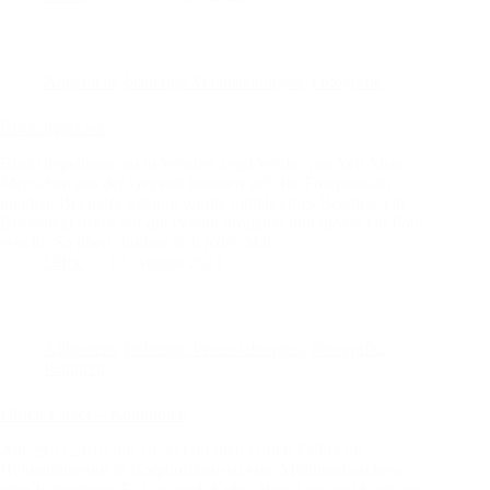
Allgemein
,
bisherige Veranstaltungen
,
Fotografie
Böckstiegel.we
Böckstiegelmuseum in Werther zeigt Werke von Veit Mette
Menschen aus der Gegend konnten sich für Fotoportraits
melden. Bei jeder Sitzung wurde mittels eines Beamers ein
Böckstiegelwerk auf die Person projiziert und davon ein Foto
erstellt. So überschnitten sich jedes Mal…
Ulfric
17. August 2021
Allgemein
,
bisherige Veranstaltungen
,
Fotografie
,
Kulturen
Ulrich Fälker – Kolumbien
Am 29.11.2019 um 19:30 Uhr hielt Ulrich Fälker im
Heimatmuseum in Borgholzhausen eine Multimediaschow
über Kolumbien. Es war nach Kuba, Himalaya und Kaukasus