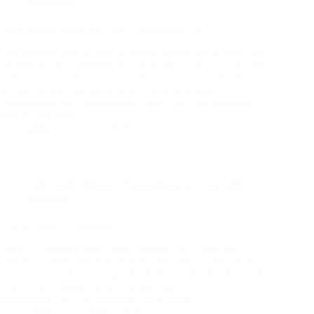
Museumseröffnung nach der Winterpause 2018
Am Sonntag, dem 8.4.2018 eröffnet wieder das Kultur- und
Heimathaus Borgholzhausen, Freistraße 25. Ab 15 Uhr gibt es
neben Kaffee und Kuchen eine Fotoausstellung über den
Kartoffelmarkt. Joseph Schräder, Stellvertretender
Vorsitzender des Kulturvereins, zeigt Fotos aus mehreren
Jahren. Wir hoffen…
Ulfric
8. April 2018
Allgemein
,
bisherige Veranstaltungen
,
Fotografie
,
Kulturen
Ulrich Fälker – Kaukasus
Nach 2 Vorträgen über Kuba (Oktober 2011) und den
Himalaya (März 2014) begeisterte uns Ulrich Fälker dieses
mal mit folgendem Vortrag: Durch den wilden Kaukasus Die
erste Veranstaltung war am Freitag, dem 9.2.2018-
Eintrittspreis 6€. Das Interesse war so groß,…
Ulfric
9. Februar 2018