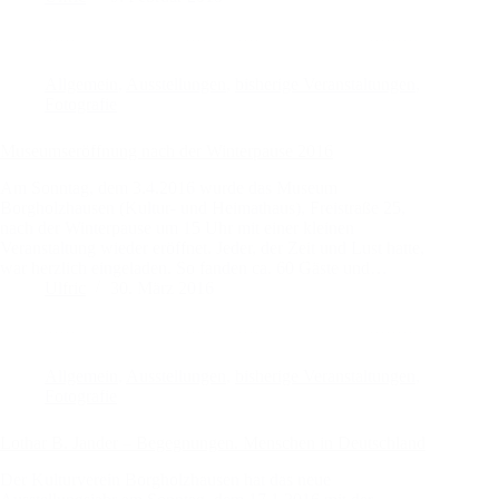
Allgemein
,
Ausstellungen
,
bisherige Veranstaltungen
,
Fotografie
Museumseröffnung nach der Winterpause 2016
Am Sonntag, dem 3.4.2016 wurde das Museum
Borgholzhausen (Kultur- und Heimathaus), Freistraße 25,
nach der Winterpause um 15 Uhr mit einer kleinen
Veranstaltung wieder eröffnet. Jeder, der Zeit und Lust hatte,
war herzlich eingeladen. So fanden ca. 60 Gäste und…
Ulfric
30. März 2016
Allgemein
,
Ausstellungen
,
bisherige Veranstaltungen
,
Fotografie
Lothar B. Jander – Begegnungen. Menschen in Deutschland
Der Kulturverein Borgholzhausen hat das neue