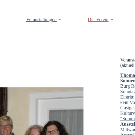
Veranstaltungen
Der Verein
Veranst
(aktuell
Thomas 
Sonnen
Burg R
Sonntag
Eintrit
kein Vo
Gastgeb
Kulturv
“Somme
Ausste
Mittwoc
Ausstel