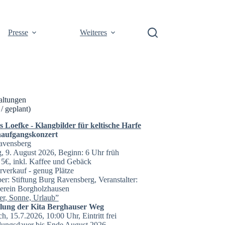
Presse
Weiteres
altungen
 / geplant)
Loefke - Klangbilder für keltische Harfe
aufgangskonzert
avensberg
, 9. August 2026, Beginn: 6 Uhr früh
t: 5€, inkl. Kaffee und Gebäck
rverkauf - genug Plätze
er: Stiftung Burg Ravensberg, Veranstalter:
erein Borgholzhausen
r, Sonne, Urlaub”
llung der Kita Berghauser Weg
h, 15.7.2026, 10:00 Uhr, Eintritt frei
lungsdauer bis Ende August 2026