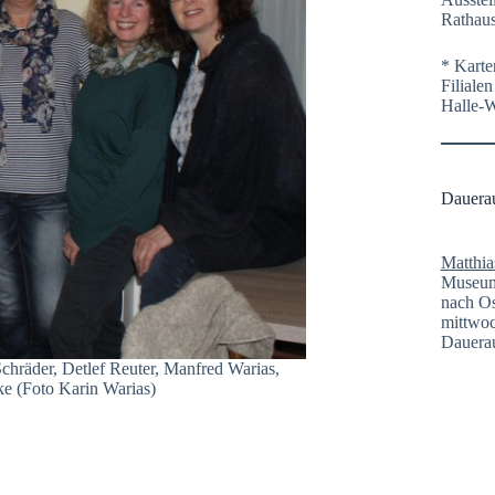
Rathaus
* Karte
Filiale
Halle-
Dauera
Matthia
Museum 
nach Os
mittwoc
Dauerau
chräder, Detlef Reuter, Manfred Warias,
ke (Foto Karin Warias)