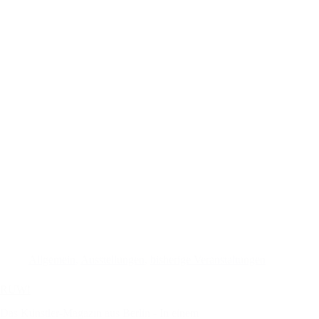
Allgemein
,
Ausstellungen
,
bisherige Veranstaltungen
RUW!
Das Künstler-Magazin aus Berlin - In einem