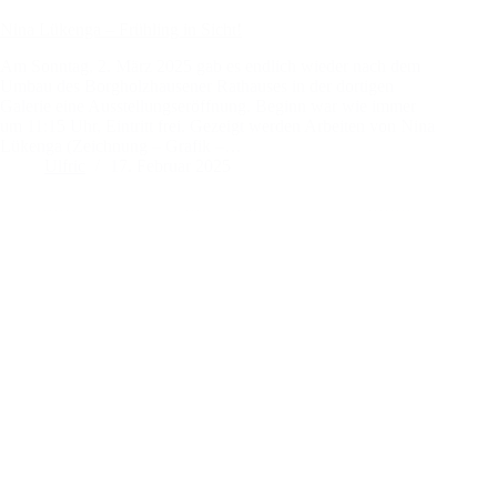
Nina Lükenga – Frühling in Sicht!
Am Sonntag, 2. März 2025 gab es endlich wieder nach dem
Umbau des Borgholzhausener Rathauses in der dortigen
Galerie eine Ausstellungseröffnung. Beginn war wie immer
um 11:15 Uhr, Eintritt frei. Gezeigt werden Arbeiten von Nina
Lükenga (Zeichnung – Grafik –…
Ulfric
17. Februar 2025