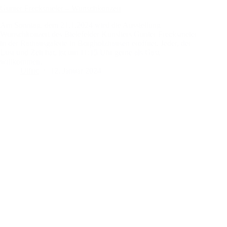
Günter Frecksmeier – Wunschkonzert
Am Sonntag, dem 21.1.2024 wird die Ausstellung
Wunschkonzert des Bielefelder Künslters Günter Frecksmeier
in der Rathausgalerie in Borgholzhausen eröffnet. Jeder, der
Lust und Zeit hat, ist um 11:15 Uhr gerne als Gast
willkommen.
Ulfric
12. Januar 2024