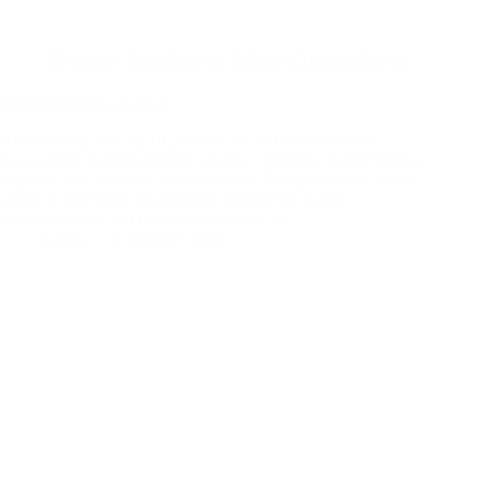
Allgemein
,
Ausstellungen
,
bisherige Veranstaltungen
Rüdiger Pfeffer „natura“
Am Sonntag, den 12.10.2025 ab 11:15 Uhr wurde die
Ausstellung Rüdiger Pfeffer „natura“ eröffnet. Astrid Schütze
begrüßte den Künstler und die Gäste. Rüdiger Pfeffer führte
selbst in sein Werk ein. Rüdiger Pfeffer hat an der
Kunstakademie in Düsseldorf studiert. In…
Ulfric
4. Oktober 2025