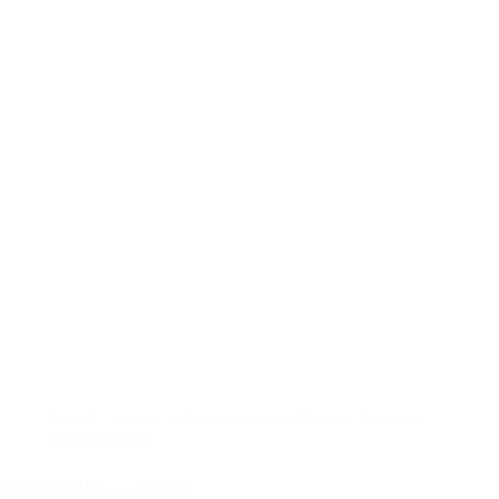
Aktuell / geplant
,
Allgemein
,
Ausstellungen
,
bisherige
Veranstaltungen
Viola Friedrich – Zeitreisen