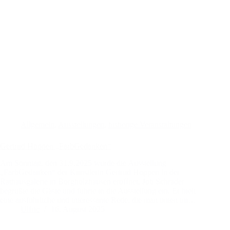
Allgemein
,
Ausstellungen
,
bisherige Veranstaltungen
Gertrud Hoppen „FarbGedanken“
Am Sonntag, den 31.9.2025 wurde die Ausstellung
„FarbGedanken“ der Künstlerin Gertrud Hoppen in der
Rathausgalerie in Borgholzhausen eröffnet. Job Schräder
begrüßte die Gäste und führte in die Ausstellung ein. Er hielt
eine ausführliche und interessante Rede, die man unten im…
Ulfric
16. August 2025