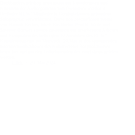
Buchbinderworkshop gemeinsam mit Künstlerinnen und
Künstlern der Ateliergemeinschaft Dauntown werden 4
Berlinder RUW! Mitglieder in Borgholzhausen gebundene
Soloprojekte verwirklichen. Diese neu geschaffenen Werke
von Hannah Becher, Jakob Birchheim, Poul R. Weile und
Susanne Roewer können zusammen mit bestehenden Arbeiten
und Kostproben der bisherigen 10 Ausgaben des RUW!
Künstlermagazins am Mittwoch /29.Mai/ in den spannnenden
Interimsräumlichkeiten des Kulturvereins Borgholzhausen
betrachtet und mit den Teilnehmenden des Workshops gefeiert
werden.
Ulfric
20. Mai 2024