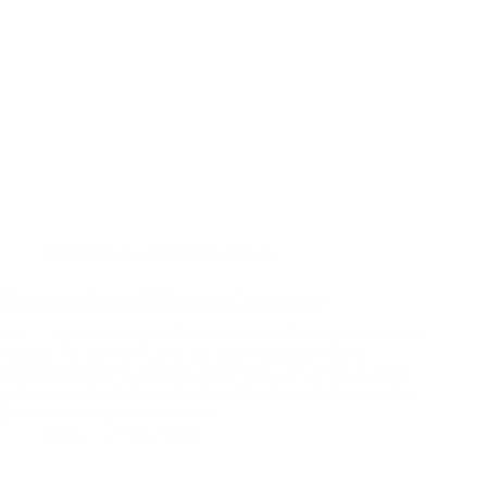
Allgemein
,
Ausstellungen
,
Musik
Museumseröffnung 2024 nach der Winterpause
Am 7. April wurde das Museum nach der Winterpause wieder
eröffnet. Ab 15 Uhr waren alle Interssierten zu einem
ungezwungenen Nachmittag eingeladen, der neben Bildern
und Gesang bei kalten Getränken Platz für Unterhaltung bot.
Das Wetter zeigte sich von einer…
Ulfric
2. März 2024