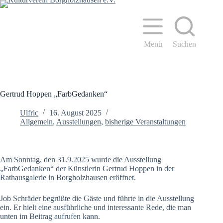
Zum
Inhalt
springen
Menü
Suchen
Gertrud Hoppen „FarbGedanken“
Ulfric
16. August 2025
Allgemein
,
Ausstellungen
,
bisherige Veranstaltungen
Am Sonntag, den 31.9.2025 wurde die Ausstellung
„FarbGedanken“ der Künstlerin Gertrud Hoppen in der
Rathausgalerie in Borgholzhausen eröffnet.
Job Schräder begrüßte die Gäste und führte in die Ausstellung
ein. Er hielt eine ausführliche und interessante Rede, die man
unten im Beitrag aufrufen kann.