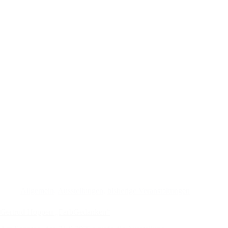
Allgemein
,
Ausstellungen
,
bisherige Veranstaltungen
Gertrud Hoppen „FarbGedanken“