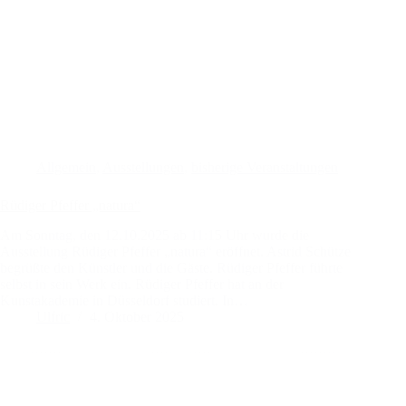
Allgemein
,
Ausstellungen
,
bisherige Veranstaltungen
Rüdiger Pfeffer „natura“
Am Sonntag, den 12.10.2025 ab 11:15 Uhr wurde die
Ausstellung Rüdiger Pfeffer „natura“ eröffnet. Astrid Schütze
begrüßte den Künstler und die Gäste. Rüdiger Pfeffer führte
selbst in sein Werk ein. Rüdiger Pfeffer hat an der
Kunstakademie in Düsseldorf studiert. In…
Ulfric
4. Oktober 2025