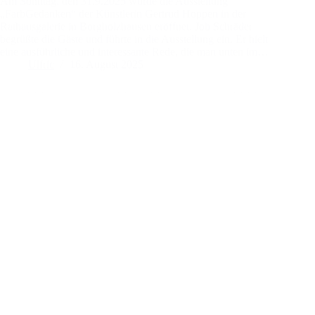
Am Sonntag, den 31.9.2025 wurde die Ausstellung
„FarbGedanken“ der Künstlerin Gertrud Hoppen in der
Rathausgalerie in Borgholzhausen eröffnet. Job Schräder
begrüßte die Gäste und führte in die Ausstellung ein. Er hielt
eine ausführliche und interessante Rede, die man unten im…
Ulfric
16. August 2025