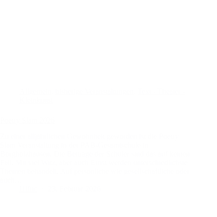
Allgemein
,
bisherige Veranstaltungen
,
Text - Theater -
Kleinkunst
Poetry Slam 2026
Zu einer alljährlichen Gewohnheit geworden ist die Poetry
Slam Veranstaltung in der PAB-Gesamtschule in
Borgholzhausen. Die Beiträge der Schüler sind das auf keinen
Fall. Mit viel Witz, aber auch Ernst werden unterschiedlichste
Themen behandelt. Auf persönliche wie gesellschaftliche oder
auch…
Ulfric
23. Februar 2026