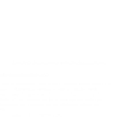
Allgemein
,
Ausstellungen
,
bisherige Veranstaltungen
Mitgliederausstellung 2025
Nach erfolgreichem Umbau des Rathauses konnte dieses Jahr
unsere Mitgliederausstellung wieder an üblicher Stelle
stattfinden. Zu gewohnter Zeit am 30.11.25 um 11:15 Uhr
füllte sich das Rathaus mit Besuchern und das Buffet mit
verschiedensten Speisen, die die Mitglieder mitbrachten.
Für…
Ulfric
17. Dezember 2025