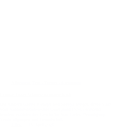
Allgemein
,
Text - Theater - Kleinkunst
Lesung: Unser Schmerz ist unsere Kraft
Die Autoren Gamse Kubaşik und Semiya Şimşek, deren Väter
vom Nationalsozialistischer Untergrund (NSU) ermordet
wurden, erzählen ihre Geschichte von Trauer, Demütigung,
Verdächtigungen und Freundschaft.
Ulfric
18. April 2026