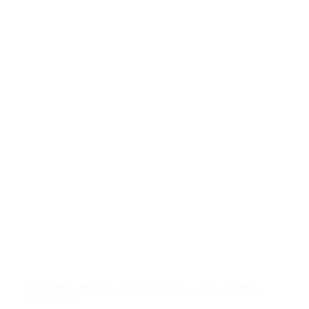
Allgemein
,
bisherige Veranstaltungen
,
Text - Theater -
Kleinkunst