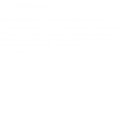
Allgemein
,
Musik
Lothar Theissman – Die Sologitarre in allen Facetten
Am Samstag, den 28.3.2026 veranstaltete der Kulturverein im
Museum in Borgholzhausen, ein Klassikkonzert mit dem
Sologitarristen Lothar Theissmann. Komponisten und Stile
aus 6 Jahrhunderten werden vorgestellt.
Ulfric
24. Februar 2026