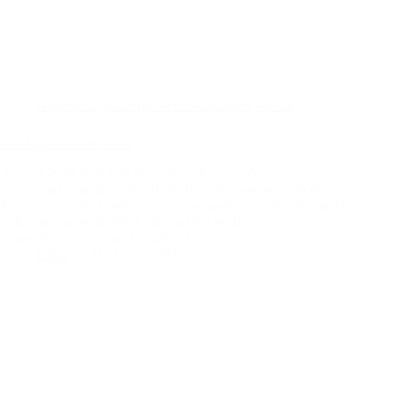
Allgemein
,
bisherige Veranstaltungen
,
Musik
The Lake and the Wolf
Am 7.9.2025 ab 6 Uhr morgens gab es wieder ein
Sonnenaufgangskonzert auf der Burg Ravensberg mit dem
Titel: Verträumte Lieder zum Sonnenaufgang mit und von The
Lake and the Wolf The Lake and the Wolf ist ein
Singer/Songwriter aus Osnabrück.…
Ulfric
31. August 2025