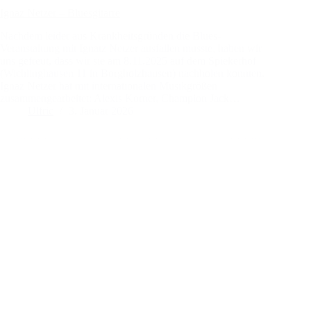
Ignaz Netzer – Bluesgitarre
Nachdem leider aus Krankheitsgründen die Blues-
Veranstaltung mit Ignatz Netzer ausfallen musste, haben wir
uns gefreut, dass wir sie am 8.11.2025 auf dem Spiekerhof
(Wichlinghausen 11 in Borgholzhausen) nachholen konnten.
Ignaz Netzer hat mit internationalen Musikgrößen
zusammengearbeitet: Alexis Korner, Champion Jack…
Ulfric
3. Januar 2026