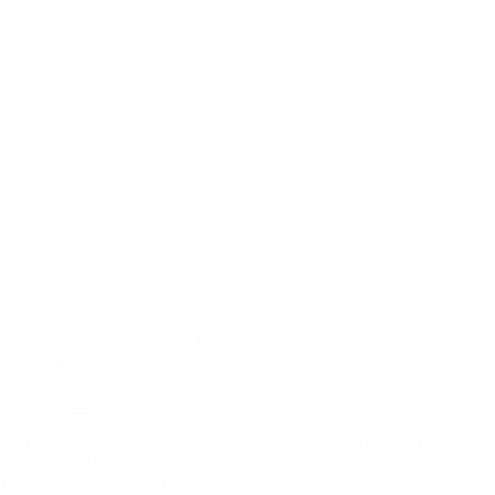
Allgemein
,
bisherige Veranstaltungen
,
Mitglieder
,
Musik
SpätStück – Locker feiern mit dem Kulturverein
Damit wurde erfolgreich für den stimmungsvollen Abend im
Kultur- und Heimatmuseum in Borgholzhausen am
14.06.2025 ab 18:30 Uhr geworben. Das Wetter war