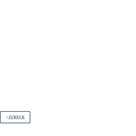
Allgemein
,
bisherige Veranstaltungen
,
Kulturen
Ulrich Fälker – 15. Oktober 2011 Diavortrag Kuba
Das Museum war ausgebucht zu dem spannenden und
multimedial aufbereiteten Erlebnisbericht.
admin
15. Oktober 2011
Allgemein
,
Ausstellungen
,
bisherige Veranstaltungen
Gisela Schuto – 1. Mai 2011 Ausstellungseröffnung
Infos zur Ausstellung stehen noch nicht zur Verfügung
Website der Künstlerin: Gisela Schuto
admin
1. Mai 2011
ZURÜCK