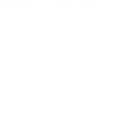
von Christine Lüdtke vom Theaterlabor Bielefeld, unterstützt
von Schauspielern…
admin
6. November 2011