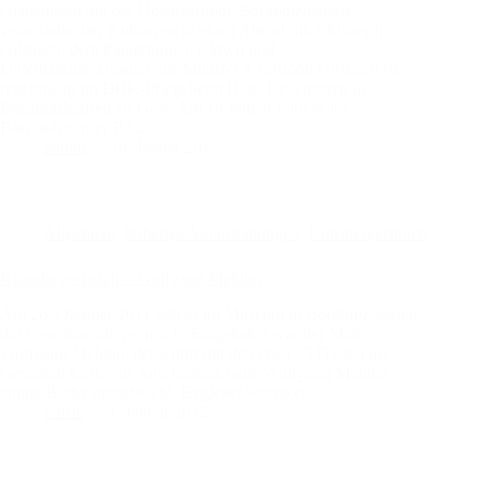
Gemeinsam mit der Hospizgruppe Borgholzhausen
veranstaltet der Kulturverein einen Abend mit Christoph
Gilsbach, dem Pantomimen, Clown und
Unterhaltungskünstler aus Münster. Christoph Gilsbach ist
regelmäßig im DRK-Pflegeheim Haus Ravensberg in
Borgholzhausen zu Gast. Am 18 Januar wird er im
Borgholzhauser B3…
admin
18. Januar 2012
Allgemein
,
bisherige Veranstaltungen
,
Künstlergespräch
Künstlergespräch – Wolfgang Meluhn
Am 26. Oktober 2011 gab es im Museum in Borgholzhausen
das erste Künstlergespräch. Eingeladen war der Maler
Wolfgang Meluhn, der sofort mit den etwa 35 Gästen ins
Gespräch kam. Zur Anschauung hatte Wolfgang Meluhn
einige Bilder mitgebracht. Begleitet wurde er…
Ulfric
1. Januar 2012