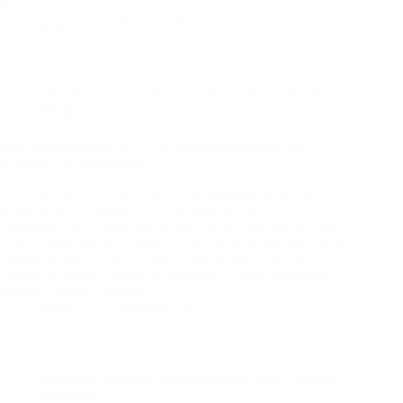
die…
admin
18. Dezember 2011
Allgemein
,
Ausstellungen
,
bisherige Veranstaltungen
,
Mitglieder
Adventsausstellung 2011 – Ausstellungseröffnung mit
Arbeiten von Mitgliedern
Am 1. Advent fand im Rathaus von Borgholzhausen die
traditionelle Eröffnung der Ausstellung mit Werken von
Mitgliedern des Kulturvereins statt. Ausgestellt haben Sandra
Leitz-Brüggeshemke, Antonia Oele-Vehrling, Joachim Müller,
Gertrud Hoppen, Eike Umney, Karin Warias, Barbara
Niehoff-Knappe, Elfriede Schildmann, Günter Schlömann,
Joseph Schräder, Michaela…
admin
27. November 2011
Allgemein
,
bisherige Veranstaltungen
,
Text - Theater -
Kleinkunst