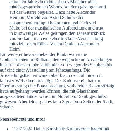
aktuellen Jahres berichtet, dieses Mal aber nicht
mittels gesprochenen Wortes, sondern gesungen und
auf der Gitarre begleitet. Dazu hatte Alexander
Heim im Vorfeld von Astrid Schütze den
entsprechenden Input bekommen, gab sich viel
Mühe bei der musikalischen Aufbereitung und trug
in kurzweiliger Weise gelungen den Jahresrückblick
vor. So kann man eine eher trockene Veranstaltung
mit viel Leben füllen. Vielen Dank an Alexander
Heim.
Ein weiterer hevorzuhebender Punkt waren die
Umbauarbeiten im Rathaus, deretwegen keine Ausstellungen
bisher in diesem Jahr stattfanden von wegen des Staubes (bis
auf eine einer Ausstellung am Jahresanfang). Die
Ausstellungsflächen waren aber bis in den Juli hinein in
keinster Weise beeinträchtigt. Der Kulturverein hat zur
Überbrückung eine Fotoausstellung vorbereitet, die kurzfristig
hätte aufgehängt werden können, die mit Glasrahmen
ausgestatteten Bilder wären im Notfall vor Saub geschützt
gewesen. Aber leider gab es kein Signal von Seiten der Stadt,
schade.
Presseberichte und Infos
11.07.2024 Haller Kreisblatt:
Kulturverein hadert mit