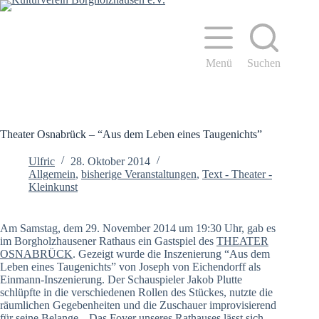
Zum
Inhalt
springen
Menü
Suchen
Theater Osnabrück – “Aus dem Leben eines Taugenichts”
Ulfric
28. Oktober 2014
Allgemein
,
bisherige Veranstaltungen
,
Text - Theater -
Kleinkunst
Am Samstag, dem 29. November 2014 um 19:30 Uhr, gab es
im Borgholzhausener Rathaus ein Gastspiel des
THEATER
OSNABRÜCK
. Gezeigt wurde die Inszenierung “Aus dem
Leben eines Taugenichts” von Joseph von Eichendorff als
Einmann-Inszenierung. Der Schauspieler Jakob Plutte
schlüpfte in die verschiedenen Rollen des Stückes, nutzte die
räumlichen Gegebenheiten und die Zuschauer improvisierend
für seine Belange. „Das Foyer unseres Rathauses lässt sich