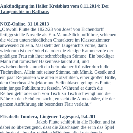
Ankündigung im Haller Kreisblatt vom 8.11.2014:
Der
Taugenichts im Rathaus
NOZ-Online, 31.10.2013
„Obwohl Plutte die 1822/23 von Josef von Eichendorff
fertiggestellte Novelle als Ein-Mann-Stück aufführte, schienen
die vielen unterschiedlichen Charaktere im Klassenzimmer
anwesend zu sein. Mal steht der Taugenichts vorne, dann
wiederum ist der Onkel da oder die zickige Kammerzofe der
gnädigen Frau mit ihrer schrebbeligen Stimme. Ein buckliger
Mann mit römischer Hakennase taucht auf, und
zwischendurch taumelt ein betrunkener Künstler durch die
Tischreihen. Allein mit seiner Stimme, mit Mimik, Gestik und
ein paar Requisiten wie alten Holzstühlen, einer großen Brille,
dem Overhead-Projektor und Seifenblasen gelingt es Plutte,
sein junges Publikum zu fesseln. Während er durch die
Reihen geht oder sich von Tisch zu Tisch schwingt und die
Nähe zu den Schülern sucht, entsteht die Atmosphäre, die der
ganzen Aufführung ein besonders Flair verleiht.“
Elisabeth Tondera, Lingener Tagespost, 9.4.201
„Jakob Plutte schlüpft in alle Rollen und ist
dabei so überzeugend, dass die Zuschauer, die er in das Spiel
einbezieht, ihm das geliebte Mädchen, die kreischende