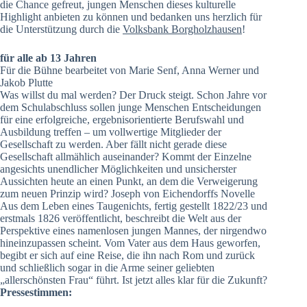
die Chance gefreut, jungen Menschen dieses kulturelle
Highlight anbieten zu können und bedanken uns herzlich für
die Unterstützung durch die
Volksbank Borgholzhausen
!
für alle ab 13 Jahren
Für die Bühne bearbeitet von Marie Senf, Anna Werner und
Jakob Plutte
Was willst du mal werden? Der Druck steigt. Schon Jahre vor
dem Schulabschluss sollen junge Menschen Entscheidungen
für eine erfolgreiche, ergebnisorientierte Berufswahl und
Ausbildung treffen – um vollwertige Mitglieder der
Gesellschaft zu werden. Aber fällt nicht gerade diese
Gesellschaft allmählich auseinander? Kommt der Einzelne
angesichts unendlicher Möglichkeiten und unsicherster
Aussichten heute an einen Punkt, an dem die Verweigerung
zum neuen Prinzip wird? Joseph von Eichendorffs Novelle
Aus dem Leben eines Taugenichts, fertig gestellt 1822/23 und
erstmals 1826 veröffentlicht, beschreibt die Welt aus der
Perspektive eines namenlosen jungen Mannes, der nirgendwo
hineinzupassen scheint. Vom Vater aus dem Haus geworfen,
begibt er sich auf eine Reise, die ihn nach Rom und zurück
und schließlich sogar in die Arme seiner geliebten
„allerschönsten Frau“ führt. Ist jetzt alles klar für die Zukunft?
Pressestimmen: