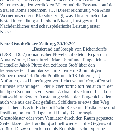
Kammerzofe, den verrückten Maler und die Passanten auf den
Straßen Roms abnehmen, […] Dieser leichtfüßig von Anna
Werner inszenierte Klassiker zeigt, was Theater bieten kann:
beste Unterhaltung auf hohem Niveau, Lustiges und
Nachdenkliches und schauspielerische Leistung erster
Klasse.“
Neue Osnabrücker Zeitung, 30.10.201
„Basierend auf Joseph von Eichendorffs
(1788 – 1857) romantischer Novelle arbeiteten Regisseurin
Anna Werner, Dramaturgin Maria Senf und Taugenichts-
Darsteller Jakob Plutte den zeitlosen Stoff über den
liebenswerten Traumtänzer um zu einem 70-minütigen
Einpersonenstück für ein Publikum ab 13 Jahren. […]
Aufbruch, das Hinterfragen von Lebensentwürfen, offen sein
für neue Erfahrungen – der Eichendorff-Stoff hat auch in der
heutigen Zeit nichts von seiner Aktualität verloren. In Jakob
Puttws hinreißender Darstellung schien der Taugenichts denn
auch wie aus der Zeit gefallen. Schilderte er etwa den Weg
gen Italien als echt Eichedorff’sche Reise mit Postkutsche und
Postillon, holten Einlagen mit Handy, Gitarrenspiel,
Ghettoblaster oder vom Vetnilator durch den Raum gepustete
Seifenblasen die Handlung schnell wieder in die Gegenwart
zurück. Dazwischen kamen als Requisiten schultypische