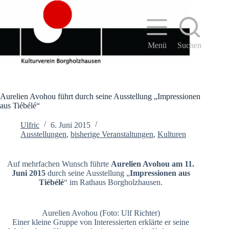
Zum
Inhalt
springen
Menü
Suchen
Aurelien Avohou führt durch seine Ausstellung „Impressionen
aus Tiébélé“
Ulfric
6. Juni 2015
Ausstellungen
,
bisherige Veranstaltungen
,
Kulturen
Auf mehrfachen Wunsch führte
Aurelien Avohou am 11.
Juni 2015
durch seine Ausstellung „
Impressionen aus
Tiébélé
“ im Rathaus Borgholzhausen.
Aurelien Avohou (Foto: Ulf Richter)
Einer kleine Gruppe von Interessierten erklärte er seine