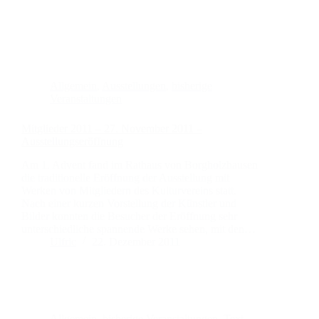
Allgemein
,
Ausstellungen
,
bisherige
Veranstaltungen
Mitglieder 2011 – 27. November 2011 –
Ausstellungseröffnung
Am 1. Advent fand im Rathaus von Borgholzhausen
die traditionelle Eröffnung der Ausstellung mit
Werken von Mitgliedern des Kulturvereins statt.
Nach einer kurzen Vorstellung der Künstler und
Bilder konnten die Besucher der Eröffnung sehr
unterschiedliche spannende Werke sehen, mit den…
Ulfric
22. Dezember 2011
Allgemein
,
bisherige Veranstaltungen
,
Text -