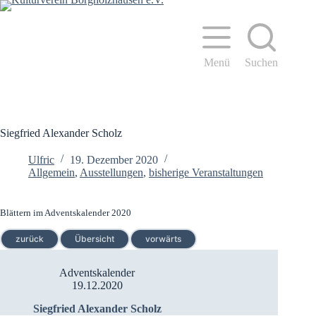
Zum
Inhalt
springen
Menü
Suchen
Siegfried Alexander Scholz
Ulfric
19. Dezember 2020
Allgemein
,
Ausstellungen
,
bisherige Veranstaltungen
Blättern im Adventskalender 2020
zurück
Übersicht
vorwärts
Adventskalender
19.12.2020
Siegfried Alexander Scholz