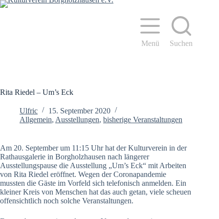
Zum
Inhalt
springen
Menü
Suchen
Rita Riedel – Um’s Eck
Ulfric
15. September 2020
Allgemein
,
Ausstellungen
,
bisherige Veranstaltungen
Am 20. September um 11:15 Uhr hat der Kulturverein in der
Rathausgalerie in Borgholzhausen nach längerer
Ausstellungspause die Ausstellung „Um’s Eck“ mit Arbeiten
von Rita Riedel eröffnet. Wegen der Coronapandemie
mussten die Gäste im Vorfeld sich telefonisch anmelden. Ein
kleiner Kreis von Menschen hat das auch getan, viele scheuen
offensichtlich noch solche Veranstaltungen.