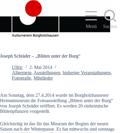
Zum
Inhalt
springen
Menü
Suchen
Joseph Schräder – „Blüten unter der Burg“
Ulfric
2. Mai 2014
Allgemein
,
Ausstellungen
,
bisherige Veranstaltungen
,
Fotografie
,
Mitglieder
Am Sonntag, dem 27.4.2014 wurde im Borgholzhausener
Heimatmuseum die Fotoausstellung „Blüten unter der Burg“
von Joseph Schräder eröffnet. Es werden 20 einheimische
Blütenpflanzen vorgestellt.
Gleichzeitig ist das für das Museum der Beginn der neuen
Saison nach der Winterpause. Es hat mittwochs und sonntags