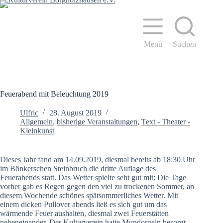
Zum
Inhalt
springen
Menü
Suchen
Feuerabend mit Beleuchtung 2019
Ulfric
28. August 2019
Allgemein
,
bisherige Veranstaltungen
,
Text - Theater -
Kleinkunst
Dieses Jahr fand am 14.09.2019, diesmal bereits ab 18:30 Uhr
im Bönkerschen Steinbruch die dritte Auflage des
Feuerabends statt. Das Wetter spielte seht gut mit: Die Tage
vorher gab es Regen gegen den viel zu trockenen Sommer, an
diesem Wochende schönes spätsommerliches Wetter. Mit
einem dicken Pullover abends ließ es sich gut um das
wärmende Feuer aushalten, diesmal zwei Feuerstätten
nebeneinander. Der Kulturverein hatte Mundorgeln besorgt