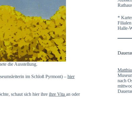
Rathaus
* Karte
Filiale
Halle-
Dauera
nete die Ausstellung.
Matthia
Museum 
useumsleiterin im Schloß Pyrmont) –
hier
nach Os
mittwoc
Dauerau
hte, schaut sich hier ihre
ihre Vita
an oder