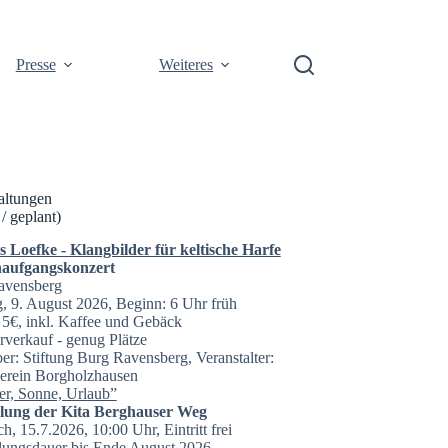
Presse
Weiteres
altungen
 / geplant)
Loefke - Klangbilder für keltische Harfe
aufgangskonzert
avensberg
, 9. August 2026, Beginn: 6 Uhr früh
t: 5€, inkl. Kaffee und Gebäck
rverkauf - genug Plätze
er: Stiftung Burg Ravensberg, Veranstalter:
erein Borgholzhausen
r, Sonne, Urlaub”
llung der Kita Berghauser Weg
h, 15.7.2026, 10:00 Uhr, Eintritt frei
lungsdauer bis Ende August 2026