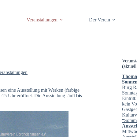
Veranstaltungen
Der Verein
Veranst
(aktuell
eranstaltungen
Thomas 
Sonnen
Burg R
sen eine Ausstellung mit Werken (farbige
Sonntag
15 Uhr eröffnet. Die Ausstellung läuft
bis
Eintrit
kein Vo
Gastgeb
Kulturv
“Somme
Ausste
Mittwoc
Ausstel