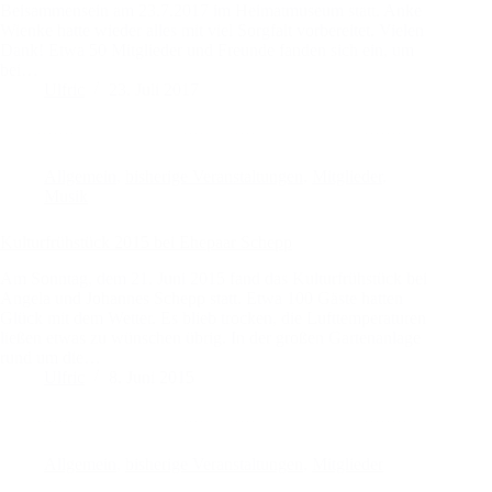
Beisammensein am 23.7.2017 im Heimatmuseum statt. Anke
Wienke hatte wieder alles mit viel Sorgfalt vorbereitet. Vielen
Dank! Etwa 50 Mitglieder und Freunde fanden sich ein, um
bei…
Ulfric
23. Juli 2017
Allgemein
,
bisherige Veranstaltungen
,
Mitglieder
,
Musik
Kulturfrühstück 2015 bei Ehepaar Schepp
Am Sonntag, dem 21. Juni 2015 fand das Kulturfrühstück bei
Angela und Johannes Schepp statt. Etwa 100 Gäste hatten
Glück mit dem Wetter. Es blieb trocken, die Lufttemperaturen
ließen etwas zu wünschen übrig. In der großen Gartenanlage
rund um die…
Ulfric
8. Juni 2015
Allgemein
,
bisherige Veranstaltungen
,
Mitglieder