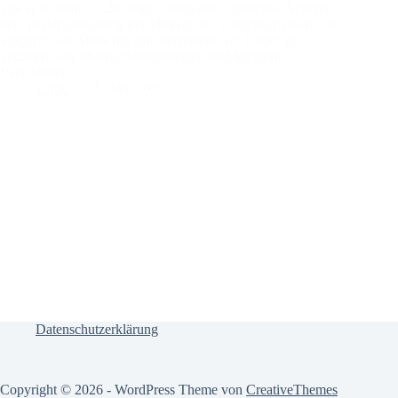
gibt es ab dem 7.7.2019 im Garten des Ladencafés Schulze
eine Bilderausstellung mit Motiven aus Borgholzhausen. Der
Fotograf Veit Mette hat eine besondere Art, Bilder zu
gestalten. Mit Mehrfachbelichtungen und leichtem
Verschieben…
Ulfric
25. Juni 2019
Datenschutzerklärung
Copyright © 2026 - WordPress Theme von
CreativeThemes