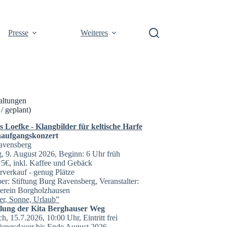
Presse
Weiteres
altungen
 / geplant)
Loefke - Klangbilder für keltische Harfe
aufgangskonzert
avensberg
, 9. August 2026, Beginn: 6 Uhr früh
t: 5€, inkl. Kaffee und Gebäck
rverkauf - genug Plätze
er: Stiftung Burg Ravensberg, Veranstalter:
erein Borgholzhausen
r, Sonne, Urlaub”
llung der Kita Berghauser Weg
h, 15.7.2026, 10:00 Uhr, Eintritt frei
lungsdauer bis Ende August 2026