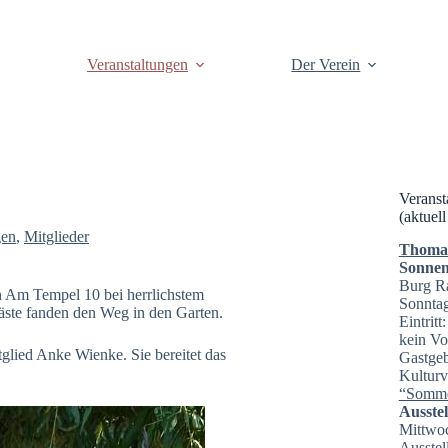
Veranstaltungen
Der Verein
Veranst
(aktuell
gen
,
Mitglieder
Thomas 
Sonnen
Burg R
 Am Tempel 10 bei herrlichstem
Sonntag
äste fanden den Weg in den Garten.
Eintrit
kein Vo
glied Anke Wienke. Sie bereitet das
Gastgeb
Kulturv
“Somme
Ausste
Mittwoc
Ausstel