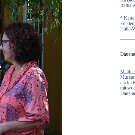
Rathaus
* Karte
Filiale
Halle-
Dauera
Matthia
Museum 
nach Os
mittwoc
Dauerau