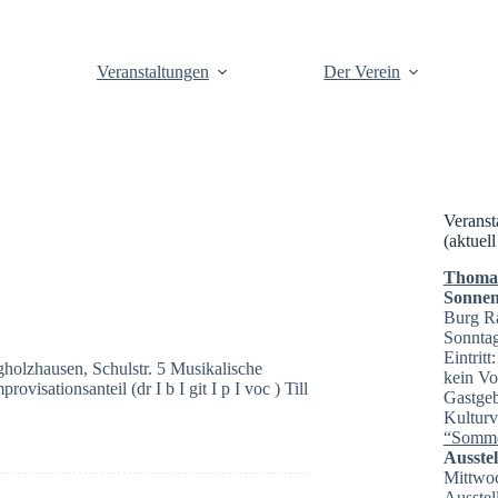
Veranstaltungen
Der Verein
Veranst
(aktuell
Thomas 
Sonnen
Burg R
Sonntag
Eintrit
holzhausen, Schulstr. 5 Musikalische
kein Vo
visationsanteil (dr I b I git I p I voc ) Till
Gastgeb
Kulturv
“Somme
Ausste
Mittwoc
Ausstel