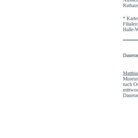
Rathaus
* Karte
Filiale
Halle-
Dauera
Matthia
Museum 
nach Os
mittwoc
Dauerau