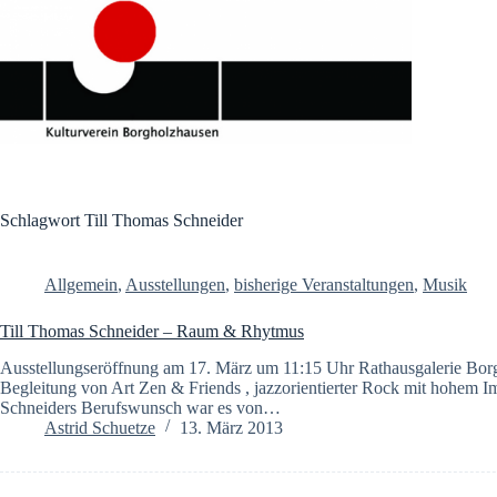
Zum
Inhalt
springen
Schlagwort
Till Thomas Schneider
Allgemein
,
Ausstellungen
,
bisherige Veranstaltungen
,
Musik
Till Thomas Schneider – Raum & Rhytmus
Ausstellungseröffnung am 17. März um 11:15 Uhr Rathausgalerie Borg
Begleitung von Art Zen & Friends , jazzorientierter Rock mit hohem Impro
Schneiders Berufswunsch war es von…
Astrid Schuetze
13. März 2013