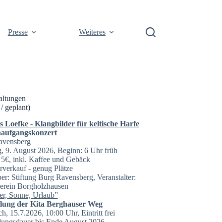
Presse
Weiteres
altungen
 / geplant)
Loefke - Klangbilder für keltische Harfe
aufgangskonzert
avensberg
, 9. August 2026, Beginn: 6 Uhr früh
t: 5€, inkl. Kaffee und Gebäck
rverkauf - genug Plätze
er: Stiftung Burg Ravensberg, Veranstalter:
erein Borgholzhausen
r, Sonne, Urlaub”
llung der Kita Berghauser Weg
h, 15.7.2026, 10:00 Uhr, Eintritt frei
lungsdauer bis Ende August 2026