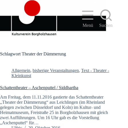
Zum
Inhalt
springen
Menü
Suchen
Schlagwort
Theater der Dämmerung
Allgemein
,
bisherige Veranstaltungen
,
Text - Theater -
Kleinkunst
Schattentheater – Aschenputtel / Siddhartha
Am Freitag, dem 11.11.2016 gastierte das Schattentheater
„Theater der Dämmerung“ aus Leichlingen (im Rheinland
gelegen zwischen Düsseldorf und Koln) im Kultur- und
Heimatmuseum, Freistraße 25 in Borgholzhausen mit gleich
zwei Aufführungen. Um 16 Uhr gab es die Vorstellung
„Aschenputtel“ für…
Ulfric
20. Oktober 2016