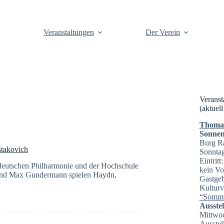
Veranstaltungen
Der Verein
Veranst
(aktuell
Thomas 
Sonnen
Burg R
stakovich
Sonntag
Eintrit
deutschen Philharmonie und der Hochschule
kein Vo
und Max Gundermann spielen Haydn,
Gastgeb
Kulturv
“Somme
Ausste
Mittwoc
Ausstel