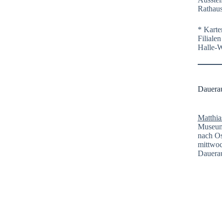
Rathaus
* Karte
Filiale
Halle-
Dauera
Matthia
Museum 
nach Os
mittwoc
Dauerau