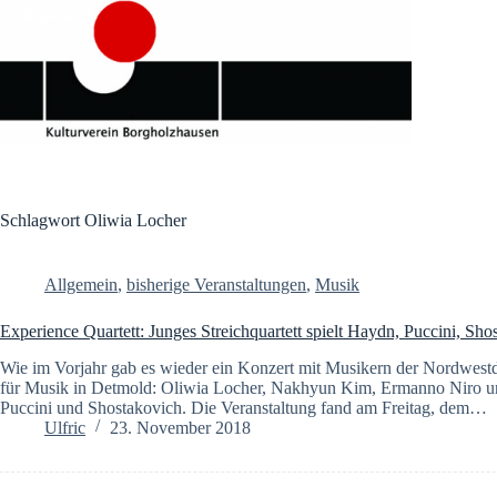
Zum
Inhalt
springen
Schlagwort
Oliwia Locher
Allgemein
,
bisherige Veranstaltungen
,
Musik
Experience Quartett: Junges Streichquartett spielt Haydn, Puccini, Sho
Wie im Vorjahr gab es wieder ein Konzert mit Musikern der Nordwest
für Musik in Detmold: Oliwia Locher, Nakhyun Kim, Ermanno Niro 
Puccini und Shostakovich. Die Veranstaltung fand am Freitag, dem…
Ulfric
23. November 2018