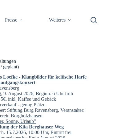
Presse
Weiteres
altungen
 / geplant)
Loefke - Klangbilder für keltische Harfe
aufgangskonzert
avensberg
, 9. August 2026, Beginn: 6 Uhr früh
t: 5€, inkl. Kaffee und Gebäck
rverkauf - genug Plätze
er: Stiftung Burg Ravensberg, Veranstalter:
erein Borgholzhausen
r, Sonne, Urlaub”
llung der Kita Berghauser Weg
h, 15.7.2026, 10:00 Uhr, Eintritt frei
lungsdauer bis Ende August 2026