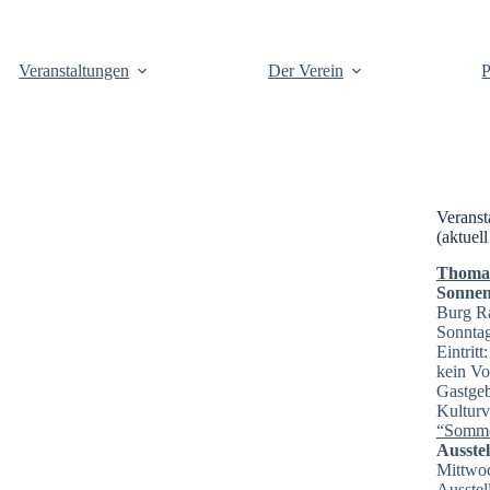
Veranstaltungen
Der Verein
P
Veranst
(aktuell
Thomas 
Sonnen
Burg R
Sonntag
Eintrit
kein Vo
Gastgeb
Kulturv
“Somme
Ausste
Mittwoc
aximum_entity_count=“500″] (Bitte
Ausstel