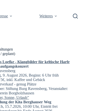
resse
Weiteres
altungen
 / geplant)
Loefke - Klangbilder für keltische Harfe
aufgangskonzert
avensberg
, 9. August 2026, Beginn: 6 Uhr früh
t: 5€, inkl. Kaffee und Gebäck
rverkauf - genug Plätze
er: Stiftung Burg Ravensberg, Veranstalter:
erein Borgholzhausen
r, Sonne, Urlaub”
llung der Kita Berghauser Weg
h, 15.7.2026, 10:00 Uhr, Eintritt frei
lungsdauer bis Ende August 2026