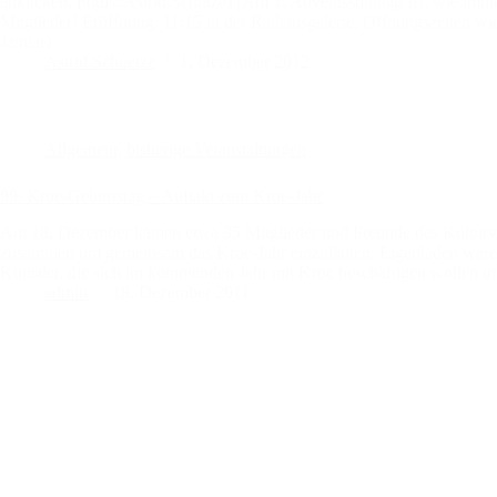
anklicken, Fotos: Astrid Schütze) (Am 1. Adventssonntag !!!, wie imme
Mitglieder! Eröffnung: 11:15 in der Rathausgalerie, Öffnungszeiten w
Januar)
Astrid Schuetze
1. Dezember 2012
Allgemein
,
bisherige Veranstaltungen
99. Kroe-Geburtstag – Auftakt zum Kroe-Jahr
Am 18. Dezember kamen etwa 35 Mitglieder und Freunde des Kultur
zusammen um gemeinsam das Kroe-Jahr einzuläuten. Eigenladen waren
Künstler, die sich im kommenden Jahr mit Kroe beschäftigen wollen u
admin
18. Dezember 2011