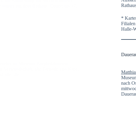
r, die Ausstellung mit Werken unserer
Rathaus
ie immer mit dem Rathaus, Dauer: bis 17.
* Karte
Filiale
Halle-
Dauera
vereins im Museum Borgholzhausen
 Verwandschaft, alte Freunde von Kroe,
Matthia
nd alle, die…
Museum 
nach Os
mittwoc
Dauerau