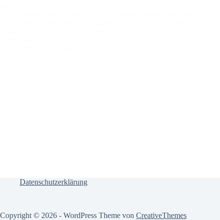
die Eröffnung der Ausstellung mit Arbeiten der Kinder des
AWO-Kindergartens Pusteblume in Borgholzhausen statt. Die
Ausstellung wurde von Bürgermeister Klemens Keller, Beate
Winkler, Leiterin des Kindergartens, und Astrid Schütze,
Vorsitzender des Kulturvereins,…
Ulfric
29. Juni 2015
Datenschutzerklärung
Copyright © 2026 - WordPress Theme von
CreativeThemes