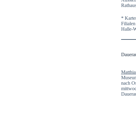
Rathaus
* Karte
Filiale
Halle-
Dauera
Matthia
Museum 
nach Os
mittwoc
Dauerau