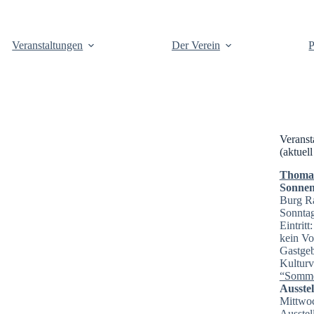
Veranstaltungen
Der Verein
P
Veranst
(aktuell
Thomas 
Sonnen
Burg R
Sonntag
Eintrit
kein Vo
Gastgeb
Kulturv
“Somme
Ausste
Mittwoc
Ausstel