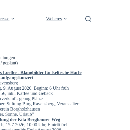
resse
Weiteres
altungen
 / geplant)
Loefke - Klangbilder für keltische Harfe
aufgangskonzert
avensberg
, 9. August 2026, Beginn: 6 Uhr früh
t: 5€, inkl. Kaffee und Gebäck
rverkauf - genug Plätze
er: Stiftung Burg Ravensberg, Veranstalter:
erein Borgholzhausen
r, Sonne, Urlaub”
llung der Kita Berghauser Weg
h, 15.7.2026, 10:00 Uhr, Eintritt frei
lungsdauer bis Ende August 2026