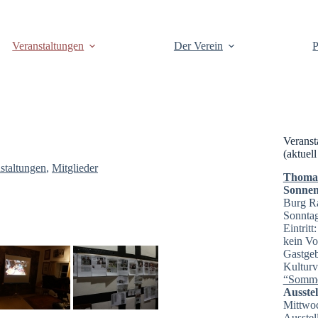
Veranstaltungen
Der Verein
P
Veranst
(aktuell
nstaltungen
,
Mitglieder
Thomas 
Sonnen
Burg R
Sonntag
Eintrit
kein Vo
Gastgeb
Kulturv
“Somme
Ausste
Mittwoc
Ausstel