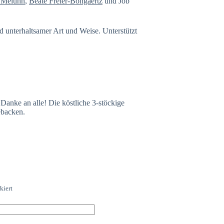
 Meluhn
,
Beate Freier-Bongaertz
und Job
d unterhaltsamer Art und Weise. Unterstützt
Danke an alle! Die köstliche 3-stöckige
backen.
kiert