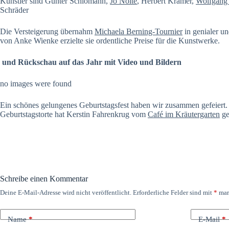
Künstler sind Günter Schlömann,
Jo Nolte
, Herbert Kramer,
Wolfgang
Schräder
Die Versteigerung übernahm
Michaela Berning-Tournier
in genialer un
von Anke Wienke erzielte sie ordentliche Preise für die Kunstwerke.
und Rückschau auf das Jahr mit Video und Bildern
no images were found
Ein schönes gelungenes Geburtstagsfest haben wir zusammen gefeiert. 
Geburtstagstorte hat Kerstin Fahrenkrug vom
Café im Kräutergarten
ge
Schreibe einen Kommentar
Deine E-Mail-Adresse wird nicht veröffentlicht.
Erforderliche Felder sind mit
*
mar
Name
*
E-Mail
*