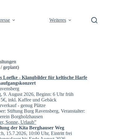
resse
Weiteres
altungen
 / geplant)
Loefke - Klangbilder für keltische Harfe
aufgangskonzert
avensberg
, 9. August 2026, Beginn: 6 Uhr früh
t: 5€, inkl. Kaffee und Gebäck
rverkauf - genug Plätze
er: Stiftung Burg Ravensberg, Veranstalter:
erein Borgholzhausen
r, Sonne, Urlaub”
llung der Kita Berghauser Weg
h, 15.7.2026, 10:00 Uhr, Eintritt frei
lungsdauer bis Ende August 2026